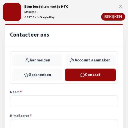
Eten bestellen met je HTC
Menute.be
Menute.nl
BEKIJKEN
GRATIS - In Google Play
Contacteer ons
Aanmelden
Account aanmaken
Geschenken
Contact
Naam
*
E-mailadres
*