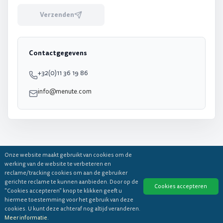
Verzenden
Contactgegevens
+32(0)11 36 19 86
info@menute.com
Onze website maakt gebruikt van cookies om de
werking van de website te verbeteren en
reclame/tracking cookies om aan de gebruiker
gerichte reclame te kunnen aanbieden. Door op de
Cookies accepteren
"Cookies accepteren" knop te klikken geeft u
hiermee toestemming voor het gebruik van deze
cookies. U kunt deze achteraf nog altijd veranderen.
Meer informatie.